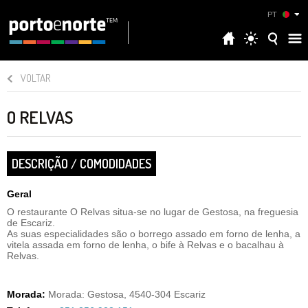
PT
VOLTAR
O RELVAS
DESCRIÇÃO / COMODIDADES
Geral
O restaurante O Relvas situa-se no lugar de Gestosa, na freguesia
de Escariz.
As suas especialidades são o borrego assado em forno de lenha, a
vitela assada em forno de lenha, o bife à Relvas e o bacalhau à
Relvas.
Morada:
Morada: Gestosa, 4540-304 Escariz