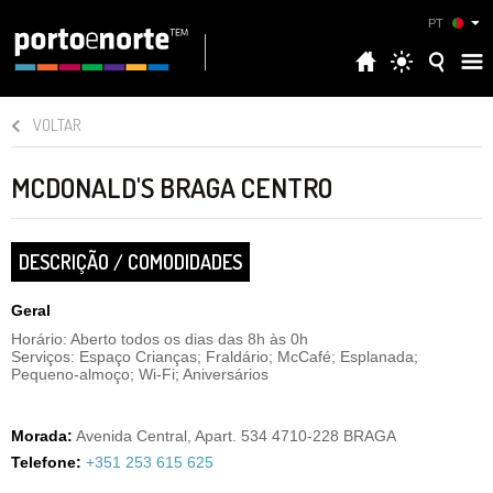
PT
VOLTAR
MCDONALD'S BRAGA CENTRO
DESCRIÇÃO / COMODIDADES
Geral
Horário: Aberto todos os dias das 8h às 0h
Serviços: Espaço Crianças; Fraldário; McCafé; Esplanada;
Pequeno-almoço; Wi-Fi; Aniversários
Morada:
Avenida Central, Apart. 534 4710-228 BRAGA
Telefone:
+351 253 615 625