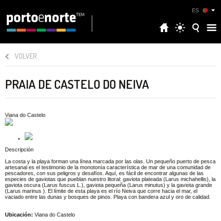
ES
VOLVER
PRAIA DE CASTELO DO NEIVA
Viana do Castelo
Descripción
La costa y la playa forman una línea marcada por las olas. Un pequeño puerto de pesca
artesanal es el testimonio de la monotonía característica de mar de una comunidad de
pescadores, con sus peligros y desafíos. Aquí, es fácil de encontrar algunas de las
especies de gaviotas que pueblan nuestro litoral: gaviota plateada (Larus michahellis), la
gaviota oscura (Larus fuscus L.), gaviota pequeña (Larus minutus) y la gaviota grande
(Larus marinus ). El límite de esta playa es el río Neiva que corre hacia el mar, el
vaciado entre las dunas y bosques de pinos. Playa con bandera azul y oro de calidad.
Ubicación:
Viana do Castelo