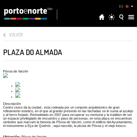
ES
VOLVER
PLAZA DO ALMADA
Póvoa de Varzim
Descripción
Centro civico da la ciudad , esta rodeada por un conjunto arquitetonico de gran
refinamento estetico, en el que al granito presente en las fachadas se le suma al azulejo
y al herro forjado. Remodelado en 2007 para recuperar su memoria y la tradition de ser
un espacio privilegiado de encuentro y paso de personas, en esta plaza se encuentran
simbolos que marcam la historia de Póvoa de Varzim, como el edificio del Ayuntamiento,
el monumento a Eça de Queirós , aqui nascido, la picota de Póvoa y el viejo kiosco.
Ubicación:
Póvoa de Varzim