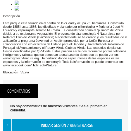
Descripción
Este parque está situado en el centro de la ciudad y ocupa 7,5 hectáreas. Construido
desde 1885 hasta 1886, fue diseñado y plantado por el horticultor y floristería José M.
Loureiro y el paisajista Jerome M. Costa. Es considerado como el "pulmón" de Vizela
debido a su exuberante vegetación. El proyecto de alta tecnología 4 Naturaleza por
Rotaract Club de Vizela (BaiCiência) Recientemente se ha creado y los resultados de la
aplicación al programa Juventud en Acción promovido por la Unión Europea en
colaboración con el Secretario de Estado para el Deporte y Juventud del Gobierno de
Portugal, el Ayuntamiento y el Rotary Vizela Club de Vizela. Las especies de plantas
fueron identificados por QR-Code. Estos pueden ser leídos fácilmente por los teléfonos
inteligentes y tabletas que se conectan a una base de datos que se puede ver en:
www.hightech4nature.org. Un herbario donde especímenes de las especies están
expuestos y la información se construyó. Toda la información se puede encontrar en:
www.facebook.com/HighTech4Nature.
Ubicación:
Vizela
COMENTARIOS
No hay comentarios de nuestros visitantes. Sea el primero en
comentar.