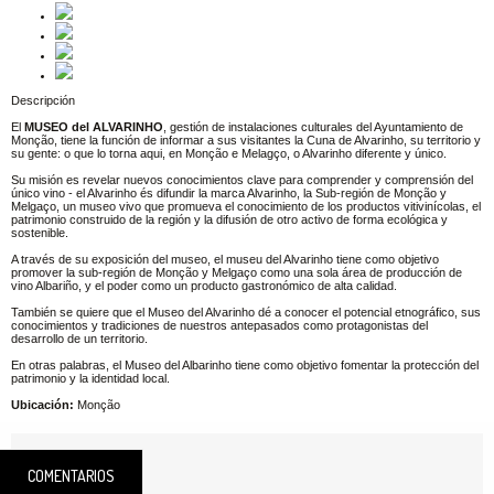
Descripción
El
MUSEO del ALVARINHO
, gestión de instalaciones culturales del Ayuntamiento de
Monção, tiene la función de informar a sus visitantes la Cuna de Alvarinho, su territorio y
su gente: o que lo torna aqui, en Monção e Melagço, o Alvarinho diferente y único.
Su misión es revelar nuevos conocimientos clave para comprender y comprensión del
único vino - el Alvarinho és difundir la marca Alvarinho, la Sub-región de Monção y
Melgaço, un museo vivo que promueva el conocimiento de los productos vitivinícolas, el
patrimonio construido de la región y la difusión de otro activo de forma ecológica y
sostenible.
A través de su exposición del museo, el museu del Alvarinho tiene como objetivo
promover la sub-región de Monção y Melgaço como una sola área de producción de
vino Albariño, y el poder como un producto gastronómico de alta calidad.
También se quiere que el Museo del Alvarinho dé a conocer el potencial etnográfico, sus
conocimientos y tradiciones de nuestros antepasados como protagonistas del
desarrollo de un territorio.
En otras palabras, el Museo del Albarinho tiene como objetivo fomentar la protección del
patrimonio y la identidad local.
Ubicación:
Monção
COMENTARIOS