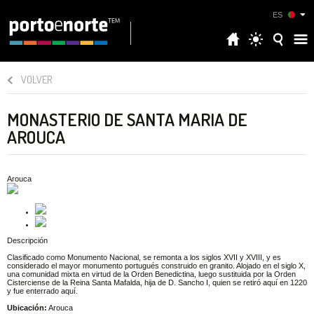
ES
VOLVER
MONASTERIO DE SANTA MARIA DE
AROUCA
Arouca
Descripción
Clasificado como Monumento Nacional, se remonta a los siglos XVII y XVIII, y es
considerado el mayor monumento portugués construido en granito. Alojado en el siglo X,
una comunidad mixta en virtud de la Orden Benedictina, luego sustituida por la Orden
Cisterciense de la Reina Santa Mafalda, hija de D. Sancho I, quien se retiró aquí en 1220
y fue enterrado aquí.
Ubicación:
Arouca