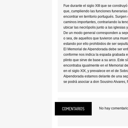
Fue durante el siglo XIII que se constru
que, cumpliendo las funciones funeraria
encontrar en territorio portugués. Surgen
caminos importantes, contrariando la ten
ubicar las necrópolis junto a las iglesias y
De un modo general corresponden a sepult
o sea, de aquellos que tuvieron una muer
estando por ello prohibidos de ser sepul
El Memorial de Alpendorada debe ser ent
conforme nos indica la espada grabada en
plinto que sirve de base a su arco. Este 
encontraba igualmente en el Memorial de
en el siglo XIX, y prevalece en el de Sob
Alpendorada estamos delante de una sep
se podrá asociar a don Sousino Alvares, 
con el Memorial de Ermida (Penafiel), au
relacione estos dos monumentos a la figu
don Afonso Henriques, primer rey de Port
Edificado en granito, su arco de medio 
COMENTARIOS
No hay comentarios
base de forma paralelepípeda con doble 
Ubicación:
Marco de Canaveses