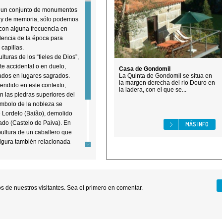
yó un conjunto de monumentos
s y de memoria, sólo podemos
 con alguna frecuencia en
dencia de la época para
 capillas.
uras de los “fieles de Dios”,
te accidental o en duelo,
Casa de Gondomil
tados en lugares sagrados.
La Quinta de Gondomil se situa en
la margen derecha del río Douro en
endido en este contexto,
la ladera, con el que se...
 las piedras superiores del
símbolo de la nobleza se
 Lordelo (Baião), demolido
rado (Castelo de Paiva). En
MÁS INFO
ultura de un caballero que
figura también relacionada
nque la tradición aún
ra de doña Mafalda, nieta de
ugal.
punto descansa sobre una
 de nuestros visitantes. Sea el primero en comentar.
cavidad.