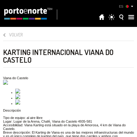
ES
VOLVER
KARTING INTERNACIONAL VIANA DO
CASTELO
Viana do Castelo
Descripción
Tipo de equipo: al aire libre
Lugar: Lugar de la Arena, Chafé, Viana do Castelo 4935-581
Accesibilidad: Viana Karting está situado en la playa de Amorosa, 4 km de Viana do
Castelo.
Breve descripción: El Karting de Viana es una de las mejores infraestructuras del mundo
y es el único complejo de karting del país, que tiene dos carriles y ambos con