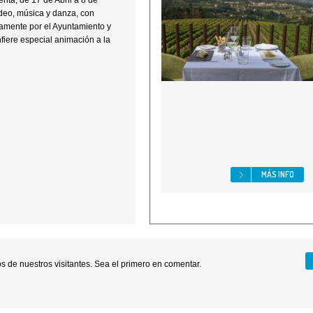
enta, de 17 de Abril a 8 de
ídeo, música y danza, con
tamente por el Ayuntamiento y
iere especial animación a la
MÁS INFO
 de nuestros visitantes. Sea el primero en comentar.