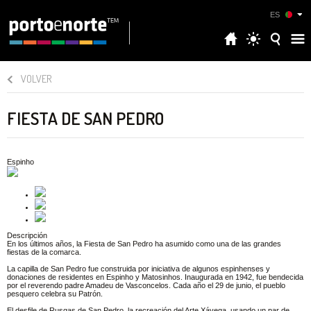
ES
VOLVER
FIESTA DE SAN PEDRO
Espinho
Descripción
En los últimos años, la Fiesta de San Pedro ha asumido como una de las grandes
fiestas de la comarca.
La capilla de San Pedro fue construida por iniciativa de algunos espinhenses y
donaciones de residentes en Espinho y Matosinhos. Inaugurada en 1942, fue bendecida
por el reverendo padre Amadeu de Vasconcelos. Cada año el 29 de junio, el pueblo
pesquero celebra su Patrón.
El desfile de Rusgas de San Pedro, la recreación del Arte Xávega, usando un par de