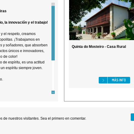
iras
io, la innovación y el trabajo!
 y el respeto, creamos
opolitas. ¡Trabajamos en
os y soñadores, que absorben
Quinta do Mosteiro - Casa Rural
uctos únicos e innovadores,
o de color!
o de espíritu, es una actitud
 un espíritu siempre joven.
o.
MÁS INFO
10.
ncionarlo en la pre-reserva.
 de nuestros visitantes. Sea el primero en comentar.