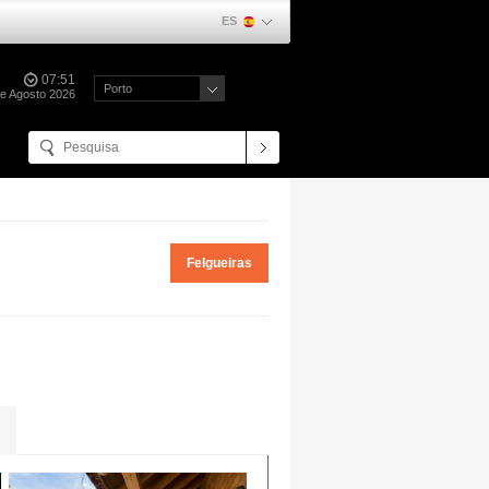
ES
07:51
Porto
e Agosto 2026
Felgueiras