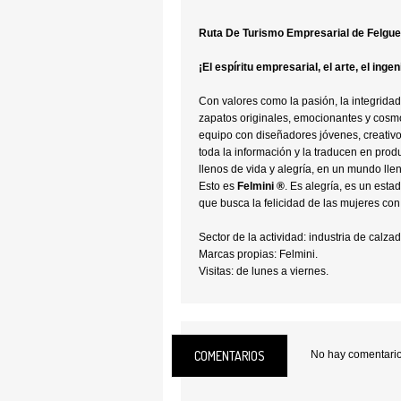
Ruta De Turismo Empresarial de Felgue
¡El espíritu empresarial, el arte, el ingen
Con valores como la pasión, la integridad
zapatos originales, emocionantes y cosm
equipo con diseñadores jóvenes, creativ
toda la información y la traducen en prod
llenos de vida y alegría, en un mundo llen
Esto es
Felmini ®
. Es alegría, es un estad
que busca la felicidad de las mujeres con
Sector de la actividad: industria de calzad
Marcas propias: Felmini.
Visitas: de lunes a viernes.
Pre-reserva: 8 días.
Número de visitantes: mínimo 4; máximo 
Edad mínima: -.
Accesibilidad para discapacitados: Sí. Me
COMENTARIOS
No hay comentarios
Idiomas: portugués.
Tienda de venta al público: Sí.
Showroom: Sí.