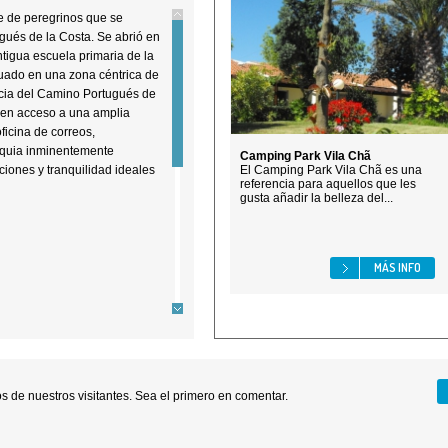
ue de peregrinos que se
gués de la Costa. Se abrió en
ntigua escuela primaria de la
tuado en una zona céntrica de
ncia del Camino Portugués de
enen acceso a una amplia
ficina de correos,
roquia inminentemente
Camping Park Vila Chã
iciones y tranquilidad ideales
El Camping Park Vila Chã es una
referencia para aquellos que les
gusta añadir la belleza del...
MÁS INFO
cocina, comedor, sala de
uchas (2), terraza/descanso
 de nuestros visitantes. Sea el primero en comentar.
s (8), estufa eléctrica,
, vasos, cubiertos, ollas,