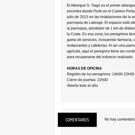
El Albergue S. Tiago es el primer alberg
encontra desde Porto en el Camino Portu
julio de 2015 en las instalaciones de la a
parroquia de Labruge. El espacio está si
la parroquia, alrededor de 1 km de dista
la Costa. En esa zona, los peregrinos ti
gama de servicios, incluyendo farmacia, o
restaurantes y cafeterías. Al ser una par
agrícola, aquí el peregrino tiene las cond
para recuperarse del esfuerzo realizado.
HORAS DE OFICINA
Registro de los peregrinos: 14h00-22h00
Cierre de puertas: 22h00
Abierto todo el año
CAPACIDAD
8 peregrinos
INSTALACIONES
recepción, dormitorio, 
estar, lavandería, baños (2), baños con d
COMENTARIOS
No hay comentarios
EQUIPAMIENTOS y ACCESSORIOS
cama
microondas, frigorífico, lavavajillas, platos