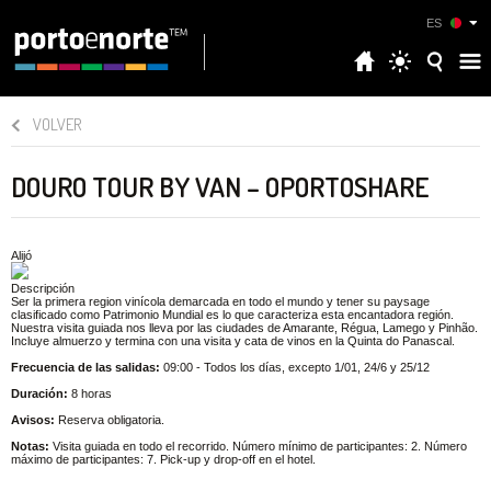
ES
VOLVER
DOURO TOUR BY VAN – OPORTOSHARE
Alijó
Descripción
Ser la primera region vinícola demarcada en todo el mundo y tener su paysage
clasificado como Patrimonio Mundial es lo que caracteriza esta encantadora región.
Nuestra visita guiada nos lleva por las ciudades de Amarante, Régua, Lamego y Pinhão.
Incluye almuerzo y termina con una visita y cata de vinos en la Quinta do Panascal.
Frecuencia de las salidas:
09:00 - Todos los días, excepto 1/01, 24/6 y 25/12
Duración:
8 horas
Avisos:
Reserva obligatoria.
Notas:
Visita guiada en todo el recorrido. Número mínimo de participantes: 2. Número
máximo de participantes: 7. Pick-up y drop-off en el hotel.