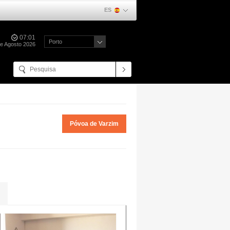
ES
07:01
Porto
de Agosto 2026
Póvoa de Varzim