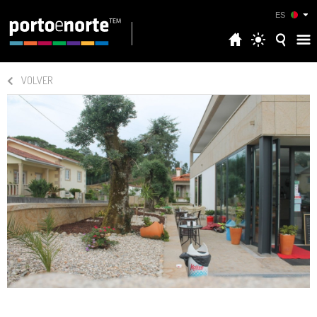
ES
VOLVER