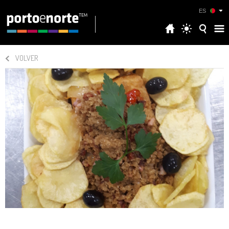
ES
VOLVER