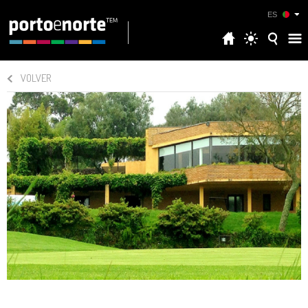
ES
VOLVER