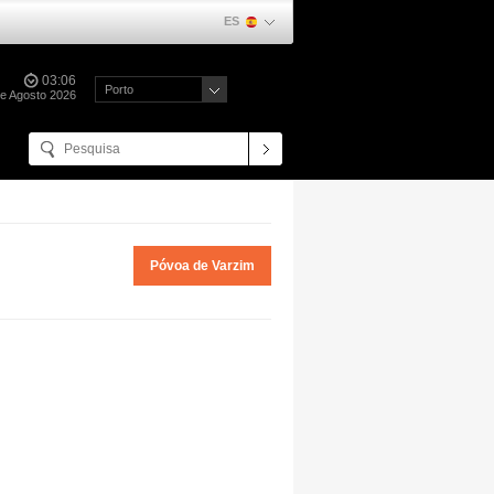
ES
03:06
Porto
e Agosto 2026
Póvoa de Varzim