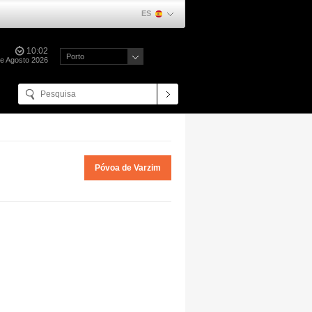
ES
10:02
Porto
e Agosto 2026
Póvoa de Varzim