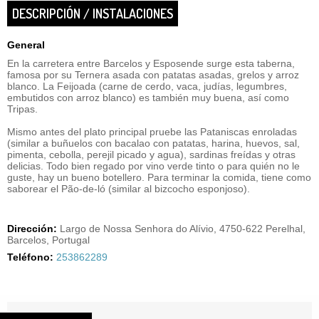
DESCRIPCIÓN / INSTALACIONES
General
En la carretera entre Barcelos y Esposende surge esta taberna,
famosa por su Ternera asada con patatas asadas, grelos y arroz
blanco. La Feijoada (carne de cerdo, vaca, judías, legumbres,
embutidos con arroz blanco) es también muy buena, así como
Tripas.
Mismo antes del plato principal pruebe las Pataniscas enroladas
(similar a buñuelos con bacalao con patatas, harina, huevos, sal,
pimenta, cebolla, perejil picado y agua), sardinas freídas y otras
delicias. Todo bien regado por vino verde tinto o para quién no le
guste, hay un bueno botellero. Para terminar la comida, tiene como
saborear el Pão-de-ló (similar al bizcocho esponjoso).
Dirección:
Largo de Nossa Senhora do Alívio, 4750-622 Perelhal,
Barcelos, Portugal
Teléfono:
253862289