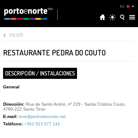
ES
VOLVER
RESTAURANTE PEDRA DO COUTO
DESCRIPCIÓN / INSTALACIONES
General
Dirección:
Rua de Santo André, nº 229 - Santa Cristina Couto.
4780-222 Santo Tirso
E-mail:
love@pedradocouto.net
Teléfono:
+351 913 577 141