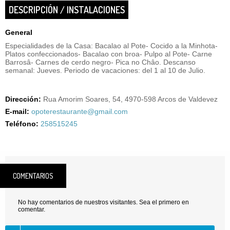
DESCRIPCIÓN / INSTALACIONES
General
Especialidades de la Casa: Bacalao al Pote- Cocido a la Minhota-
Platos confeccionados- Bacalao con broa- Pulpo al Pote- Carne
Barrosâ- Carnes de cerdo negro- Pica no Châo. Descanso
semanal: Jueves. Periodo de vacaciones: del 1 al 10 de Julio.
Dirección:
Rua Amorim Soares, 54, 4970-598 Arcos de Valdevez
E-mail:
opoterestaurante@gmail.com
Teléfono:
258515245
COMENTARIOS
No hay comentarios de nuestros visitantes. Sea el primero en
comentar.