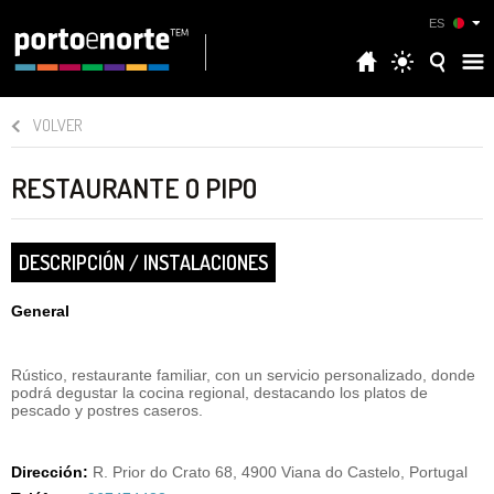
ES
VOLVER
RESTAURANTE O PIPO
DESCRIPCIÓN / INSTALACIONES
General
Rústico, restaurante familiar, con un servicio personalizado, donde
podrá degustar la cocina regional, destacando los platos de
pescado y postres caseros.
Dirección:
R. Prior do Crato 68, 4900 Viana do Castelo, Portugal