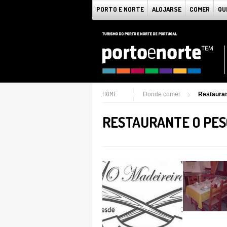
PORTO E NORTE
ALOJARSE
COMER
QU
HOME
Donde comer
Restaura
RESTAURANTE O PE