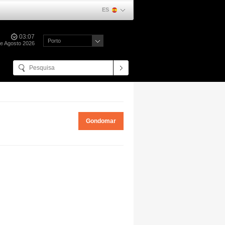
ES
03:07
Porto
de Agosto 2026
Gondomar