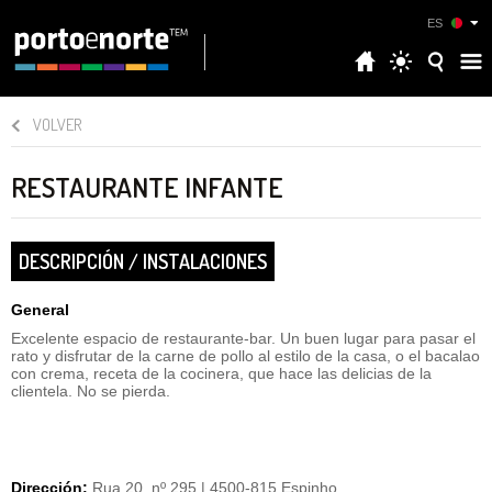
ES
VOLVER
RESTAURANTE INFANTE
DESCRIPCIÓN / INSTALACIONES
General
Excelente espacio de restaurante-bar. Un buen lugar para pasar el
rato y disfrutar de la carne de pollo al estilo de la casa, o el bacalao
con crema, receta de la cocinera, que hace las delicias de la
clientela. No se pierda.
Dirección:
Rua 20, nº 295 | 4500-815 Espinho