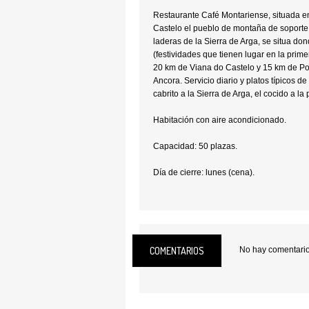
Restaurante Café Montariense, situada e
Castelo el pueblo de montaña de soporte
laderas de la Sierra de Arga, se situa don
(festividades que tienen lugar en la prim
20 km de Viana do Castelo y 15 km de Po
Ancora. Servicio diario y platos típicos d
cabrito a la Sierra de Arga, el cocido a la
Habitación con aire acondicionado.
Capacidad: 50 plazas.
Día de cierre: lunes (cena).
Dirección:
Lugar do Souto, nº 35- 4925-
Castelo
E-mail:
restaurante_montariense@hotma
COMENTARIOS
No hay comentarios
Teléfono:
258731608