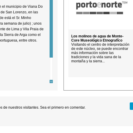
n el municipio de Viana Do
 de San Lorenzo, en las
de está el Sr. Minho
era semana de julio) ; unos
nte de Lima y Vila Praia de
e la Sierra de Arga como el
Los molinos de agua de Monte-
 portuguesa, entre otros.
Core Museológico Etnografíco
Visitando el centro de interpretación
de este núcleo, se puede encontrar
más información sobre las
tradiciones y la vida sana de la
montaña y la sierra...
490 Montaria Viana do
il.com
 de nuestros visitantes. Sea el primero en comentar.