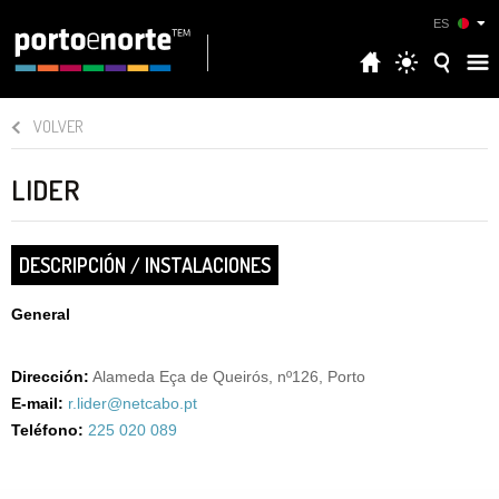
ES
VOLVER
LIDER
DESCRIPCIÓN / INSTALACIONES
General
Dirección:
Alameda Eça de Queirós, nº126, Porto
E-mail:
r.lider@netcabo.pt
Teléfono:
225 020 089