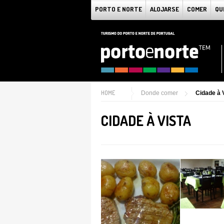
PORTO E NORTE
ALOJARSE
COMER
QU
HOME
Donde comer
Cidade à 
CIDADE À VISTA