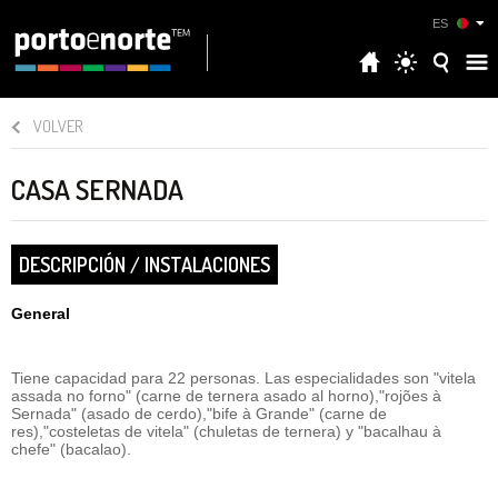
ES
VOLVER
CASA SERNADA
DESCRIPCIÓN / INSTALACIONES
General
Tiene capacidad para 22 personas. Las especialidades son "vitela
assada no forno" (carne de ternera asado al horno),"rojões à
Sernada" (asado de cerdo),"bife à Grande" (carne de
res),"costeletas de vitela" (chuletas de ternera) y "bacalhau à
chefe" (bacalao).