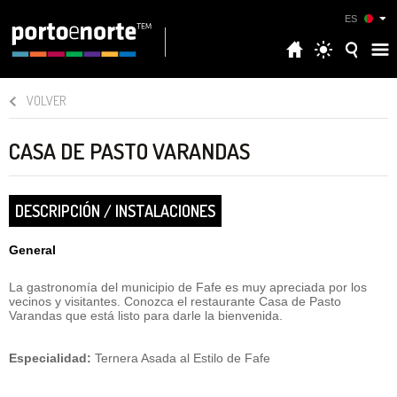
ES
VOLVER
CASA DE PASTO VARANDAS
DESCRIPCIÓN / INSTALACIONES
General
La gastronomía del municipio de Fafe es muy apreciada por los
vecinos y visitantes. Conozca el restaurante Casa de Pasto
Varandas que está listo para darle la bienvenida.
Especialidad:
Ternera Asada al Estilo de Fafe