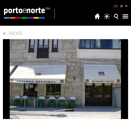
ES
VOLVER