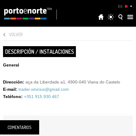
ES
VOLVER
DESCRIPCIÓN / INSTALACIONES
General
Dirección:
aça da Liberdade a1, 4900-040 Viana do Castelo
E-mail:
trader.vinicius@gmail.com
Teléfono:
+351 915 930 467
COMENTARIOS