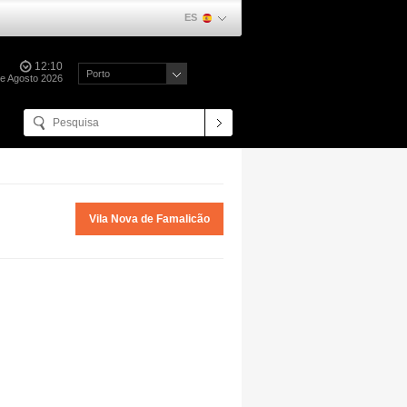
ES
12:10
Porto
de Agosto 2026
Vila Nova de Famalicão