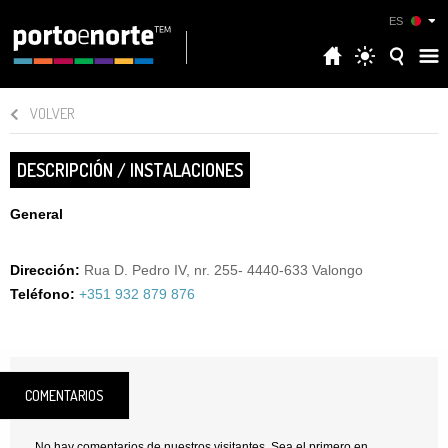
ES
VOLVER
DESCRIPCIÓN / INSTALACIONES
General
Dirección:
Rua D. Pedro IV, nr. 255- 4440-633 Valongo
Teléfono:
+351 932 879 876
COMENTARIOS
No hay comentarios de nuestros visitantes. Sea el primero en