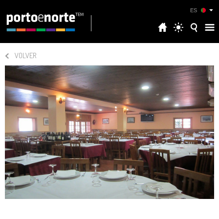
ES
VOLVER