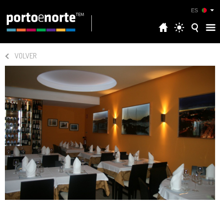
ES
VOLVER