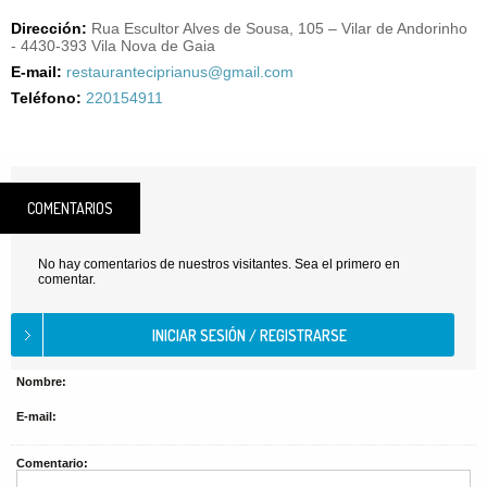
Dirección:
Rua Escultor Alves de Sousa, 105 – Vilar de Andorinho
- 4430-393 Vila Nova de Gaia
E-mail:
restauranteciprianus@gmail.com
Teléfono:
220154911
COMENTARIOS
No hay comentarios de nuestros visitantes. Sea el primero en
comentar.
Nombre:
E-mail:
Comentario: