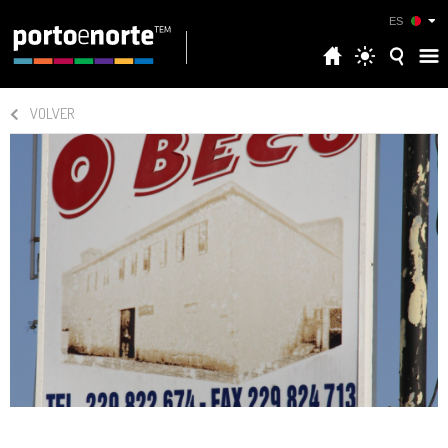
ES
VOLVER