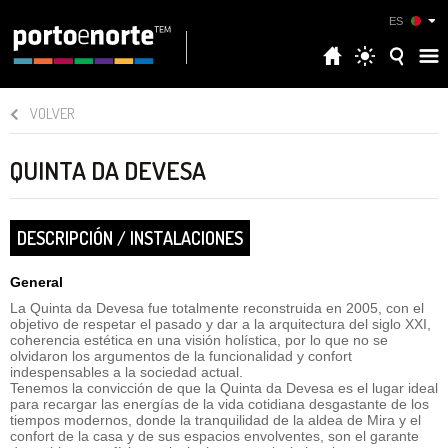
ES
VOLVER
QUINTA DA DEVESA
DESCRIPCIÓN / INSTALACIONES
General
La Quinta da Devesa fue totalmente reconstruida en 2005, con el
objetivo de respetar el pasado y dar a la arquitectura del siglo XXI,
coherencia estética en una visión holística, por lo que no se
olvidaron los argumentos de la funcionalidad y confort
indespensables a la sociedad actual.
Tenemos la convicción de que la Quinta da Devesa es el lugar ideal
para recargar las energías de la vida cotidiana desgastante de los
tiempos modernos, donde la tranquilidad de la aldea de Mira y el
confort de la casa y de sus espacios envolventes, son el garante