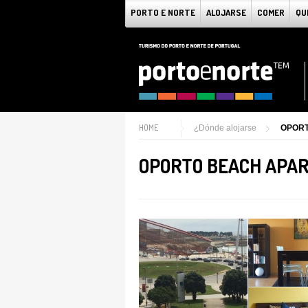
PORTO E NORTE
ALOJARSE
COMER
QU
HOME
¿Dónde alojarse
OPORT
OPORTO BEACH APA