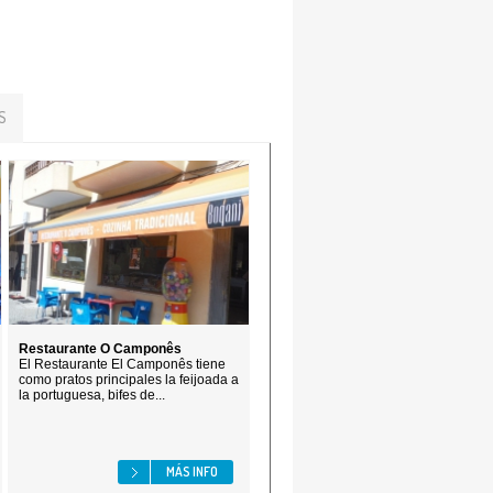
S
Restaurante O Camponês
El Restaurante El Camponês tiene
como pratos principales la feijoada a
la portuguesa, bifes de...
MÁS INFO