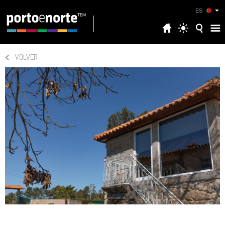
ES
VOLVER