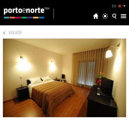
ES
VOLVER